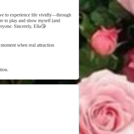
ove to experience life vividly—through
ere to play and show myself (and
eryone. Sincerely, Ella😘
he moment when real attraction
tion.