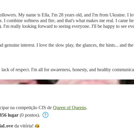
ollowers. My name is Ella, I'm 28 years old, and I'm from Ukraine. I l
. I combine softness and fire, and that's what makes me real. I came h
 I'm really looking forward to seeing everyone. I'll be happy to see ev
d genuine interest. I love the slow play, the glances, the hints... and t
d lack of respect. I'm all for awareness, honesty, and healthy communica
ticipar na competição CIS de
Queen of Queens
.
856 lugar
(0 pontos).
llaLove
da
vitória!