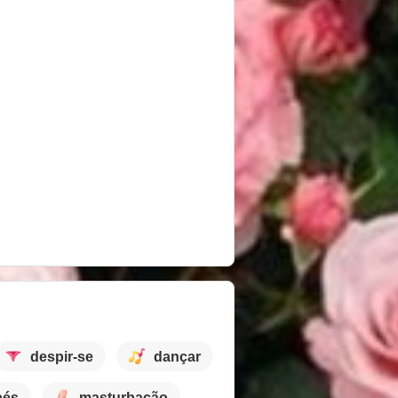
despir-se
dançar
pés
masturbação