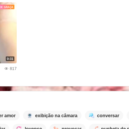
DE GRAÇA
0:31
817
er amor
exibição na câmara
conversar
jar
lovense
provocar
punheta de 