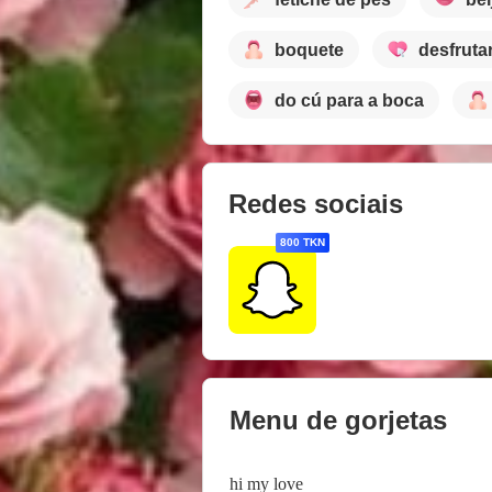
boquete
desfruta
do cú para a boca
Redes sociais
800 TKN
Menu de gorjetas
hi my love