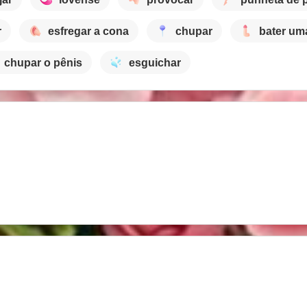
r
esfregar a cona
chupar
bater um
chupar o pênis
esguichar