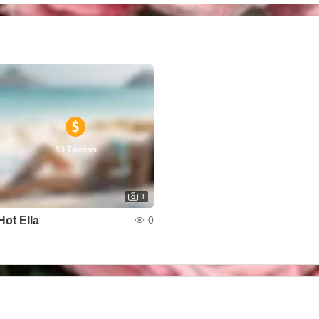
50 Tokens
1
Hot Ella
0