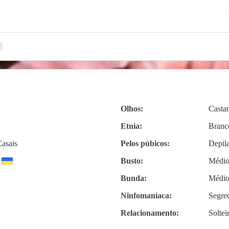
Olhos:
Casta
Etnia:
Branc
asais
Pelos púbicos:
Depil
Busto:
Médi
Bunda:
Médi
Ninfomaníaca:
Segre
Relacionamento:
Soltei