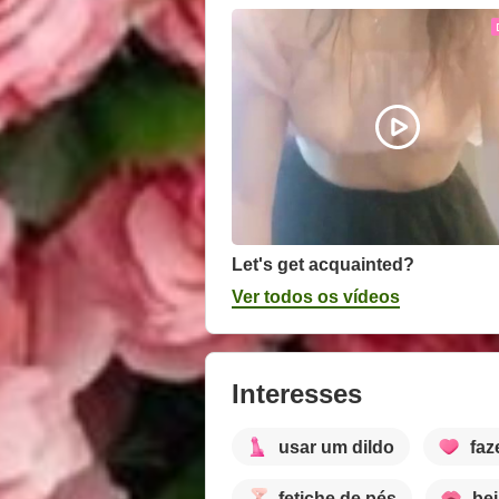
Let's get acquainted?
Ver todos os vídeos
Interesses
usar um dildo
faz
fetiche de pés
bei