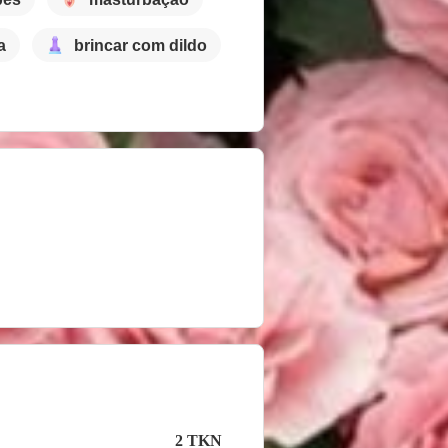
a
brincar com dildo
2 TKN