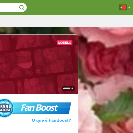
Fan Boost
O que é FanBoost?