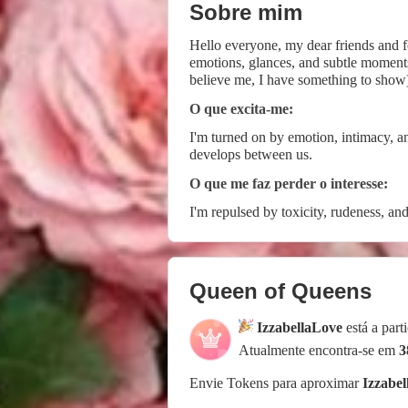
Sobre mim
Hello everyone, my dear friends and f
emotions, glances, and subtle moments
believe me, I have something to show).
O que excita-me:
I'm turned on by emotion, intimacy, an
develops between us.
O que me faz perder o interesse:
I'm repulsed by toxicity, rudeness, an
Queen of Queens
IzzabellaLove
está a par
Atualmente encontra-se em
3
Envie Tokens para aproximar
Izzabe