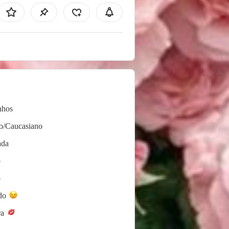
nhos
o/Caucasiano
ada
o
o
do
ra