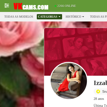
2266 ONLINE
TODAS AS MODELOS
CATEGORIAS
HISTÓRICO
TODAS AS 
Izza
Sn
28 anos
Última T