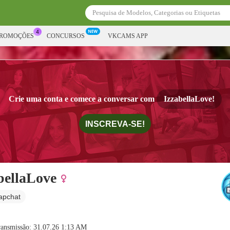
PROMOÇÕES
CONCURSOS
VKCAMS APP
Crie uma conta e comece a conversar com
IzzabellaLove!
INSCREVA-SE!
bellaLove
apchat
ransmissão: 31.07.26 1:13 AM