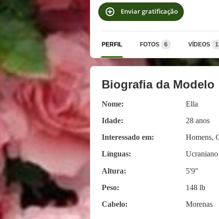
Enviar gratificação
PERFIL
FOTOS
6
VÍDEOS
1
Biografia da Modelo
Nome:
Ella
Idade:
28 anos
Interessado em:
Homens, C
Línguas:
Ucraniano
Altura:
5'9"
Peso:
148 lb
Cabelo:
Morenas